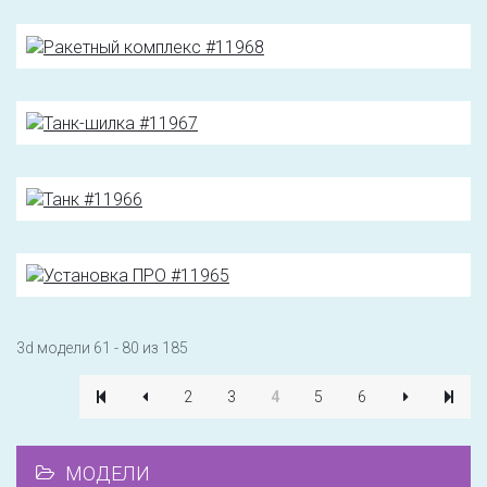
3d модели 61 - 80 из 185
2
3
4
5
6
МОДЕЛИ