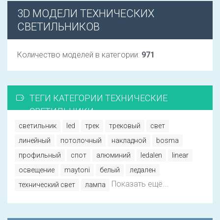
3D МОДЕЛИ ТЕХНИЧЕСКИХ
СВЕТИЛЬНИКОВ
Количество моделей в категории:
971
ТЕГИ КАТЕГОРИИ ТЕХНИЧЕСКИЕ
СВЕТИЛЬНИКИ
светильник
led
трек
трековый
свет
линейный
потолочный
накладной
bosma
профильный
спот
алюминий
ledalen
linear
освещение
maytoni
белый
ледален
Показать ещё...
технический свет
лампа