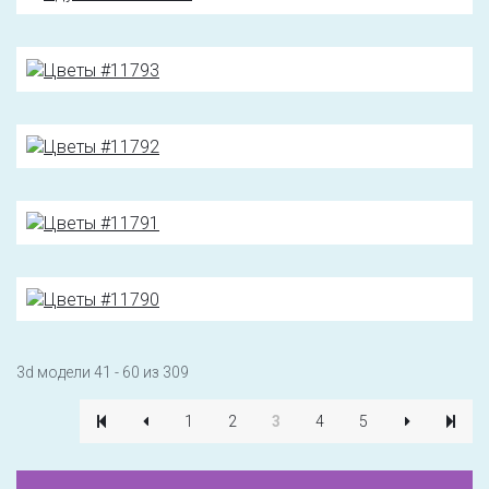
3d модели 41 - 60 из 309
1
2
3
4
5