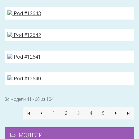
3d модели 41 - 60 из 104
1
2
3
4
5
МОДЕЛИ