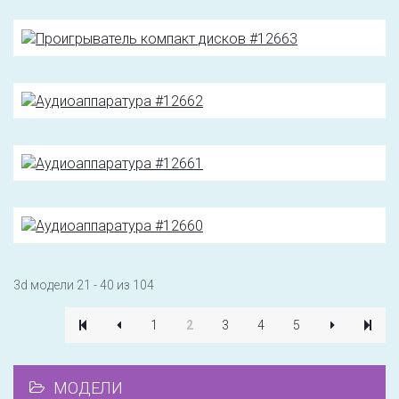
3d модели 21 - 40 из 104
1
2
3
4
5
МОДЕЛИ