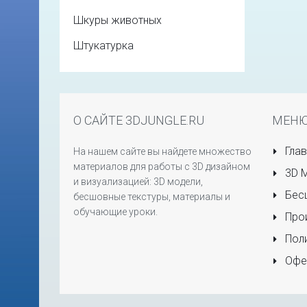
Шкуры животных
Штукатурка
О САЙТЕ 3DJUNGLE.RU
МЕН
Глав
На нашем сайте вы найдете множество
материалов для работы с 3D дизайном
3D 
и визуализацией: 3D модели,
Бесш
бесшовные текстуры, материалы и
обучающие уроки.
Прои
Поли
Офе