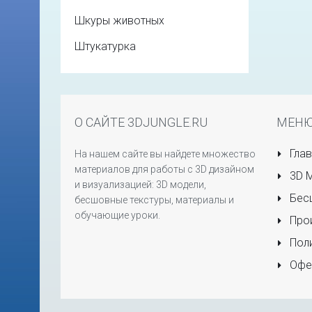
Шкуры животных
Штукатурка
О САЙТЕ 3DJUNGLE.RU
МЕН
Глав
На нашем сайте вы найдете множество
материалов для работы с 3D дизайном
3D 
и визуализацией: 3D модели,
Бесш
бесшовные текстуры, материалы и
обучающие уроки.
Прои
Поли
Офе