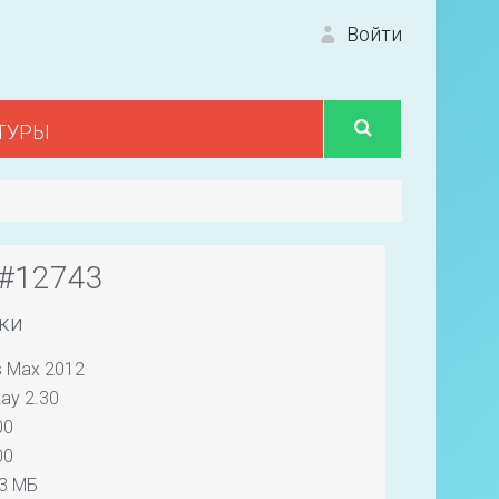
Войти
ТУРЫ
Вход 
 #12743
ки
s Max 2012
Первый
ay 2.30
00
00
93 МБ