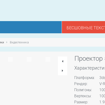
БЕСШОВНЫЕ ТЕКС
ики
Видеотехника
Проектор
Характеристи
Платформа:
3d
Рендер:
V-R
Полигоны:
10
Вертексы:
10
Размер:
1.