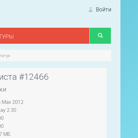
Войти
ТУРЫ
Вход 
татуи
иста #12466
ки
s Max 2012
Первый
ay 2.30
00
00
07 МБ