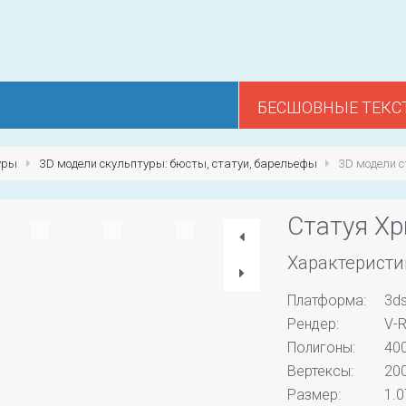
БЕСШОВНЫЕ ТЕКС
уры
3D модели скульптуры: бюсты, статуи, барельефы
3D модели с
Статуя Хр
Характеристи
Платформа:
3d
Рендер:
V-R
Полигоны:
40
Вертексы:
20
Размер:
1.