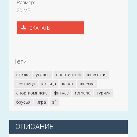
Размер:
30 МБ
СКАЧАТЬ
Теги
стенка
уголок
спортивный
шведская
лестница
кольца
канат
шведка
спорткомплекс
фитнес
romana
турник
брусья
игра
s1
ОПИСАНИЕ