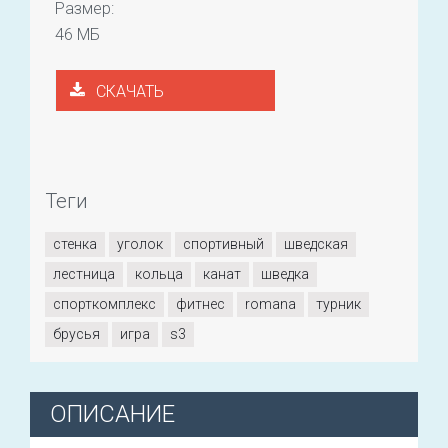
Размер:
46 МБ
СКАЧАТЬ
Теги
стенка
уголок
спортивный
шведская
лестница
кольца
канат
шведка
спорткомплекс
фитнес
romana
турник
брусья
игра
s3
ОПИСАНИЕ