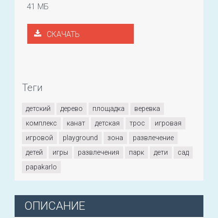
41 МБ
СКАЧАТЬ
Теги
детский
дерево
площадка
веревка
комплекс
канат
детская
трос
игровая
игровой
playground
зона
развлечение
детей
игры
развлечения
парк
дети
сад
papakarlo
ОПИСАНИЕ