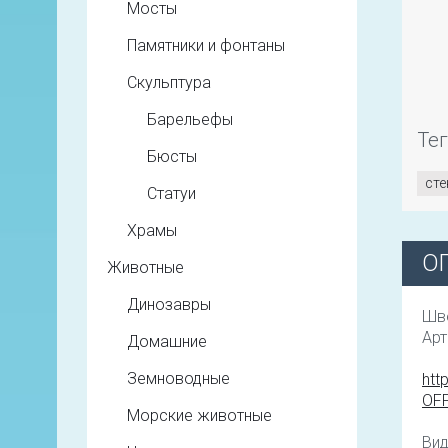
Мосты
Памятники и фонтаны
Скульптура
Барельефы
Те
Бюсты
сте
Статуи
Храмы
О
Животные
Динозавры
Шв
Арт
Домашние
Земноводные
htt
OF
Морские животные
Вид