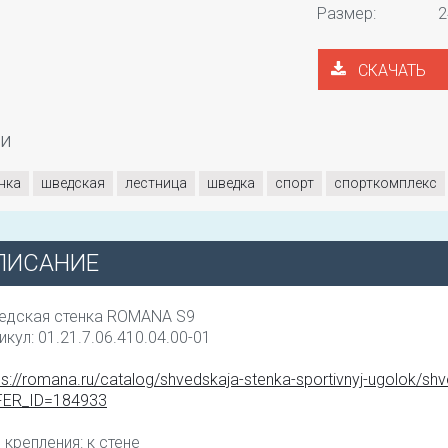
Размер:
2
СКАЧАТЬ
ги
нка
шведская
лестница
шведка
спорт
спорткомплекс
ПИСАНИЕ
едская стенка ROMANA S9
икул: 01.21.7.06.410.04.00-01
ps://romana.ru/catalog/shvedskaja-stenka-sportivnyj-ugolok/s
FER_ID=184933
 крепления: к стене