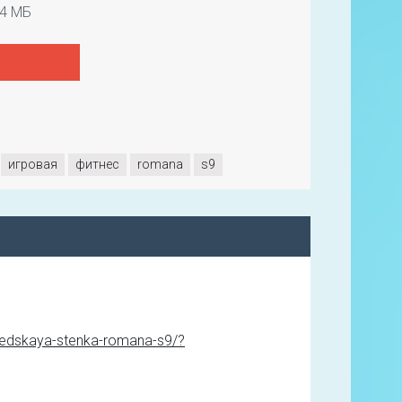
4 МБ
игровая
фитнес
romana
s9
hvedskaya-stenka-romana-s9/?