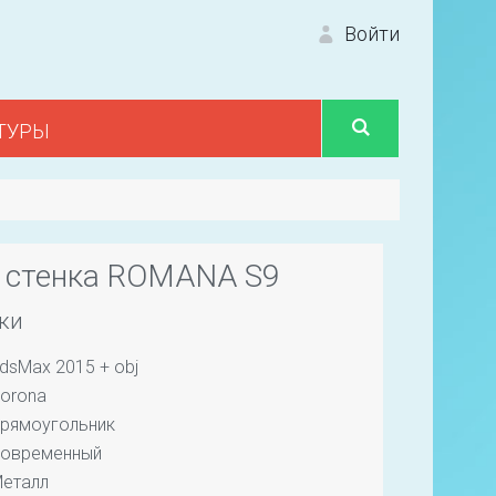
Войти
ТУРЫ
Вход 
 стенка ROMANA S9
ки
dsMax 2015 + obj
Первый
orona
рямоугольник
овременный
еталл