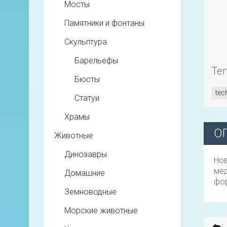
Мосты
Памятники и фонтаны
Скульптура
Барельефы
Те
Бюсты
te
Статуи
Храмы
О
Животные
Динозавры
Нов
мед
Домашние
фор
Земноводные
Морские животные