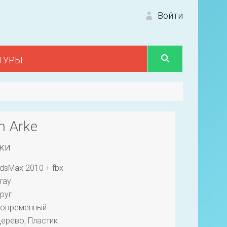
Войти
ТУРЫ
Вход 
m Arke
ки
dsMax 2010 + fbx
Первый
ray
руг
овременный
ерево, Пластик