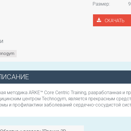
Размер:
9
СКАЧАТЬ
ги
chnogym
ПИСАНИЕ
ая методика ARKE™ Core Centric Training, разработанная и п
ицинским центром Technogym, является прекрасным средс
мы и профилактики заболеваний сердечно-сосудистой сист