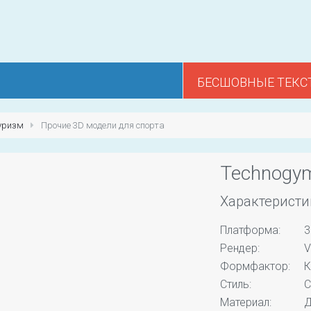
БЕСШОВНЫЕ ТЕКС
туризм
Прочие 3D модели для спорта
Technogy
Характеристи
Платформа:
3
Рендер:
V
Формфактор:
К
Стиль:
С
Материал:
Д