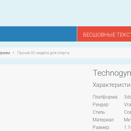
БЕСШОВНЫЕ ТЕКС
туризм
Прочие 3D модели для спорта
Technogym
Характеристи
Платформа:
3ds
Рендер:
Vra
Стиль:
Со
Материал:
Ме
Размер:
1.