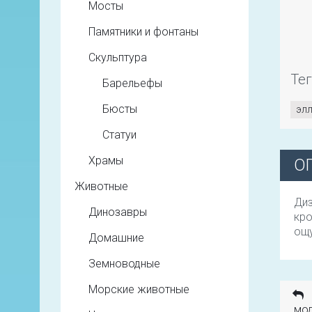
Мосты
Памятники и фонтаны
Скульптура
Те
Барельефы
Бюсты
эл
Статуи
Храмы
О
Животные
Диз
Динозавры
кро
ощ
Домашние
Земноводные
Морские животные
мод