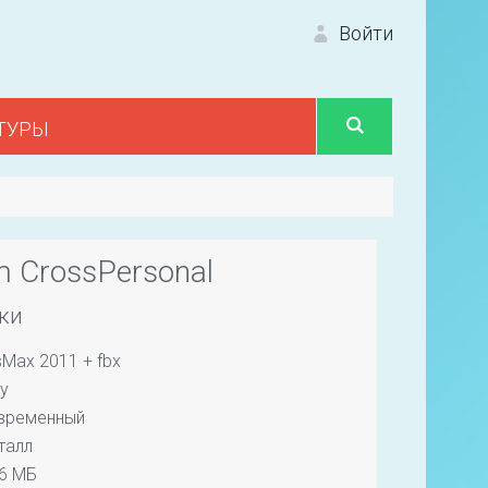
Войти
ТУРЫ
Вход 
 CrossPersonal
ки
Max 2011 + fbx
Первый
y
временный
талл
16 МБ