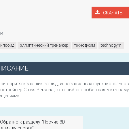
СКАЧАТЬ
ги
липсоид
эллиптический тренажер
техноджим
technogym
ПИСАНИЕ
айн, притягивающий взгляд, инновационная функциональност
сстрейнер Cross Personal, который способен наделить са
ущениями.
Обратно к разделу "Прочие 3D
ели для спорта"