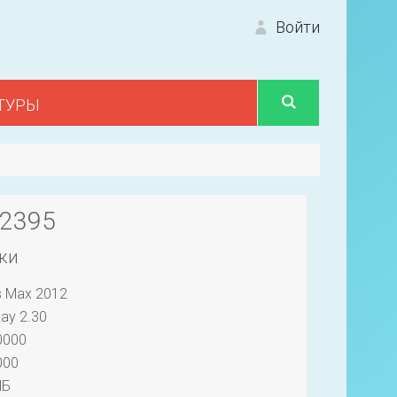
Войти
ТУРЫ
Вход 
12395
ки
s Max 2012
Первый
ay 2.30
0000
000
МБ