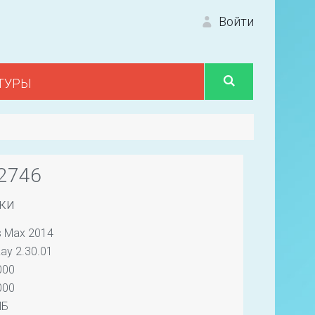
Войти
ТУРЫ
Вход 
12746
ки
s Max 2014
Первый
ay 2.30.01
000
000
МБ