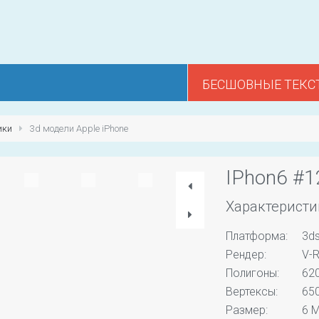
БЕСШОВНЫЕ ТЕКС
ики
3d модели Apple iPhone
IPhon6 #
Характеристи
Платформа:
3d
Рендер:
V-R
Полигоны:
62
Вертексы:
65
Размер:
6 