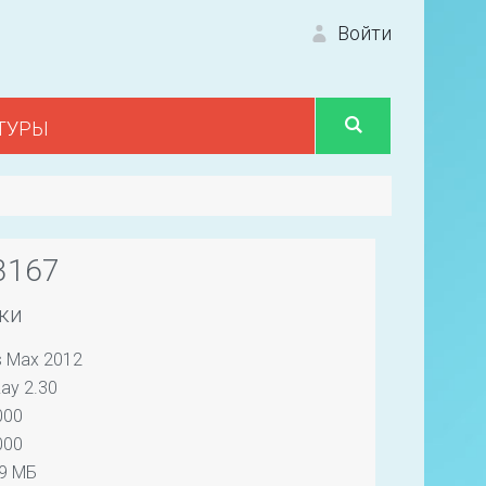
Войти
ТУРЫ
Вход 
3167
ки
s Max 2012
Первый
ay 2.30
000
000
79 МБ