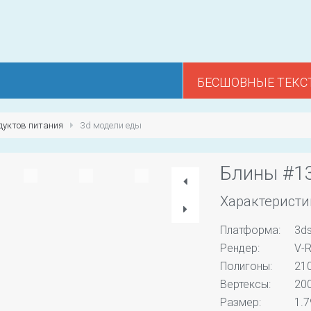
БЕСШОВНЫЕ ТЕКС
дуктов питания
3d модели еды
Блины #1
Характеристи
Платформа:
3d
Рендер:
V-R
Полигоны:
21
Вертексы:
20
Размер:
1.