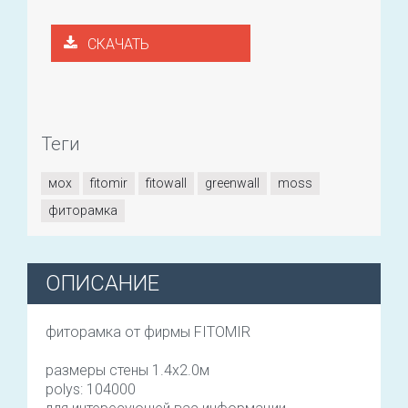
СКАЧАТЬ
Теги
мох
fitomir
fitowall
greenwall
moss
фиторамка
ОПИСАНИЕ
фиторамка от фирмы FITOMIR
размеры стены 1.4х2.0м
polys: 104000