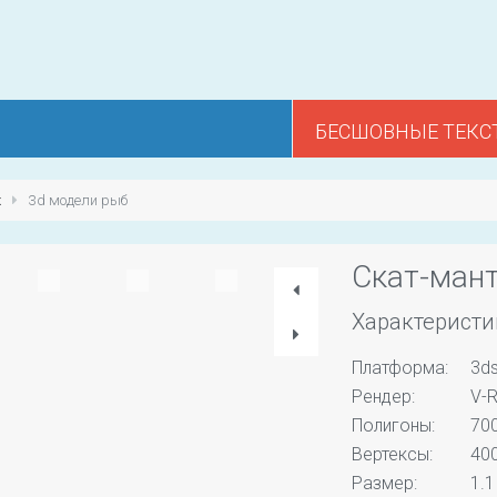
БЕСШОВНЫЕ ТЕКС
х
3d модели рыб
Скат-ман
Характеристи
Платформа:
3d
Рендер:
V-R
Полигоны:
70
Вертексы:
40
Размер:
1.1