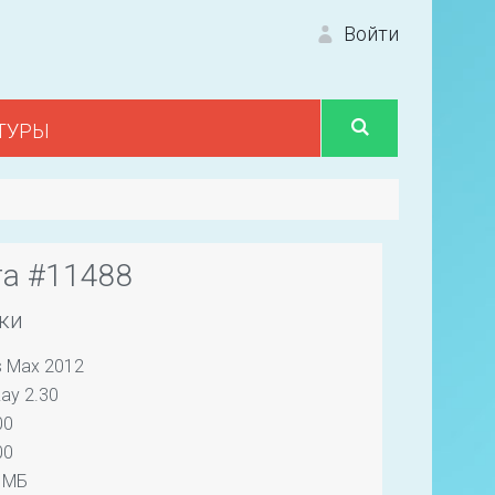
Войти
ТУРЫ
Вход 
та #11488
ки
s Max 2012
Первый
ay 2.30
00
00
 МБ