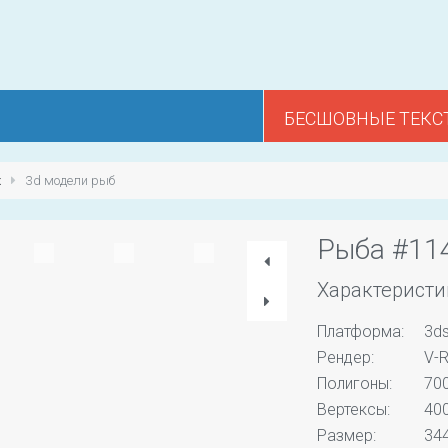
БЕСШОВНЫЕ ТЕКС
х
3d модели рыб
Рыба #11
Характеристи
Платформа:
3d
Рендер:
V-R
Полигоны:
70
Вертексы:
40
Размер:
344