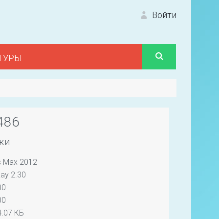
Войти
ТУРЫ
Вход 
486
ки
s Max 2012
Первый
ay 2.30
00
00
.07 КБ