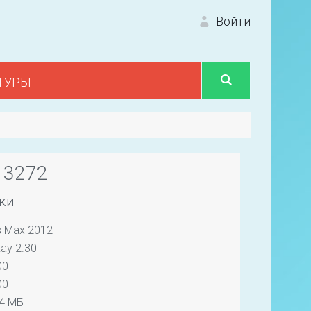
Войти
ТУРЫ
Вход 
13272
ки
s Max 2012
Первый
ay 2.30
00
00
44 МБ