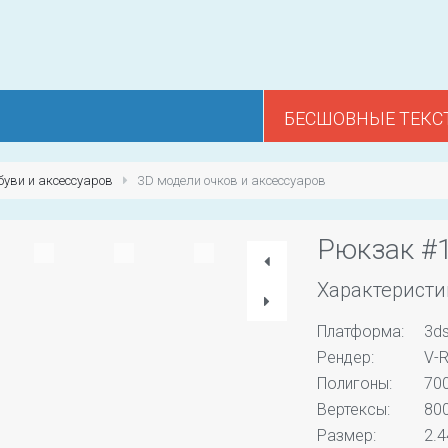
БЕСШОВНЫЕ ТЕКС
буви и аксессуаров
3D модели очков и аксессуаров
Рюкзак #
Характеристи
Платформа:
3d
Рендер:
V-R
Полигоны:
70
Вертексы:
80
Размер:
2.