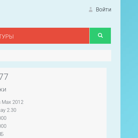
Войти
ТУРЫ
Вход 
77
ки
s Max 2012
Первый
ay 2.30
000
000
МБ