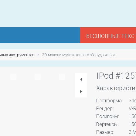
БЕСШОВНЫЕ ТЕКС
ьных инструментов
3D модели музыкального оборудования
IPod #125
Характеристи
Платформа:
3d
Рендер:
V-R
Полигоны:
15
Вертексы:
15
Размер:
3 