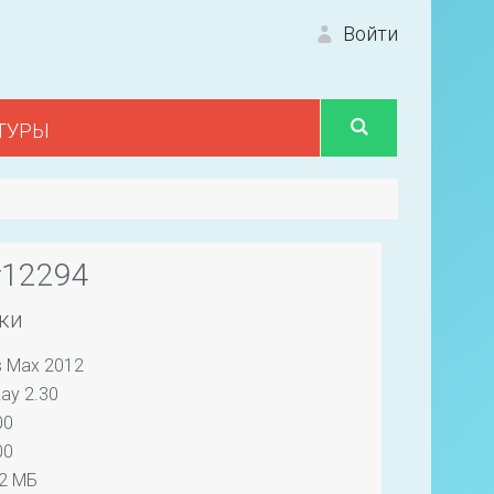
Войти
ТУРЫ
Вход 
#12294
ки
s Max 2012
Первый
ay 2.30
00
00
82 МБ