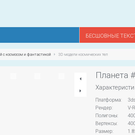
БЕСШОВНЫЕ ТЕКС
й с космосом и фантастикой
3D модели космических тел
Планета 
Характеристи
Платформа:
3d
Рендер:
V-R
Полигоны:
40
Вертексы:
40
Размер:
1.