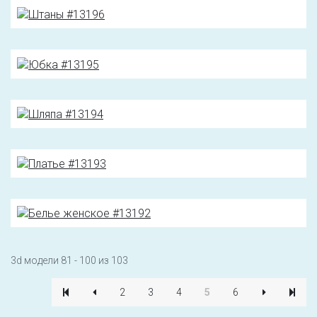
3d модели 81 - 100 из 103
2
3
4
5
6