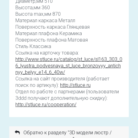
Диаметр,мм 510
Высота,мм 360
Высота max,мм 870
Материал каркаса Металл
Поверхность каркаса Глянцевая
Материал плафона Керамика
Поверхность плафона Матовая
Стиль Классика
Ссылка на карточку товара:
http://www.stluce.ru/catalog/st_luce/sl163_303_0
6_lyustra_podvesnaya_st_luce_bronzovyy_antich
nyy_belyy_e14_6_40w/
Ссылка на сайт производителя (работает
поиск по артикулу):
http://stluce.ru
Отдел по работе с партнерами (пользователи
3ddd получают дополнительную скидку):
http://stluce.ru/cooperation/
Обратно к разделу "3D модели люстр /