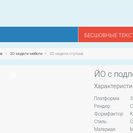
БЕСШОВНЫЕ ТЕКС
ов
3D модели мебели
3D модели стульев
ЙО с под
Характеристи
Платформа:
3
Рендер:
C
Формфактор:
К
Стиль:
С
Материал:
М