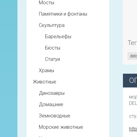
Мосты
Памятники и фонтаны
Скульптура
Барельефы
Те
Бюсты
del
Статуи
Храмы
О
Животные
Динозавры
мо
DE
Домашние
Земноводные
сту
Морские животные
htt