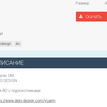
Размер:
4
СКАЧАТЬ
ги
odesign
йо
ПИСАНИЕ
дель ОМ
LO DESIGN
л ЙО с подлокотниками
ps://www.delo-design.com/yoarm