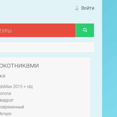
Войти
ТУРЫ
Вход 
локотниками
ки
dsMax 2015 + obj
Первый
orona
вадрат
овременный
еталл