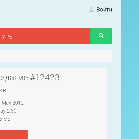
Войти
ТУРЫ
Вход 
 здание #12423
ки
s Max 2012
Первый
ay 2.30
55 МБ