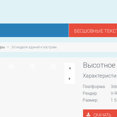
БЕСШОВНЫЕ ТЕКС
уры
3d модели зданий и построек
Высотное
Характеристи
Платформа:
3d
Рендер:
V-R
Размер:
1.
СКАЧАТЬ