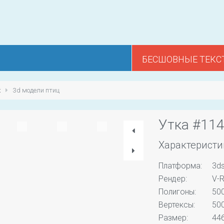
БЕСШОВНЫЕ ТЕКС
х
3d модели птиц
Утка #11
Характеристи
Платформа:
3d
Рендер:
V-R
Полигоны:
50
Вертексы:
50
Размер:
446