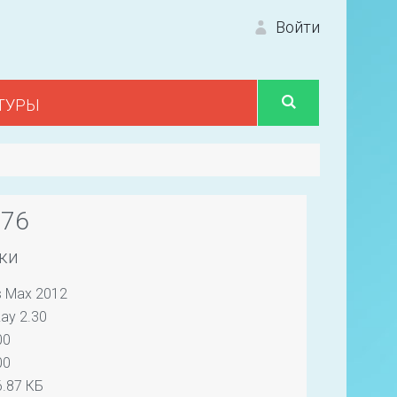
Войти
ТУРЫ
Вход 
476
ки
s Max 2012
Первый
ay 2.30
00
00
.87 КБ