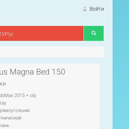
Войти
ТУРЫ
Вход 
us Magna Bed 150
ки
dsMax 2015 + obj
Первый
ray
рямоугольник
тнический
кань