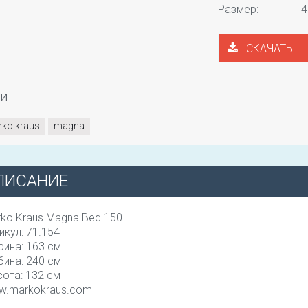
Размер:
4
СКАЧАТЬ
ги
ko kraus
magna
ПИСАНИЕ
ko Kraus Magna Bed 150
икул: 71.154
ина: 163 см
бина: 240 см
ота: 132 см
w.markokraus.com