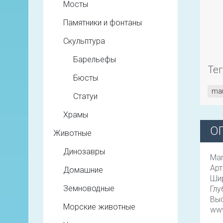
Мосты
Памятники и фонтаны
Скульптура
Барельефы
Те
Бюсты
mar
Статуи
Храмы
О
Животные
Динозавры
Mar
Арт
Домашние
Шир
Земноводные
Глу
Выс
Морские животные
ww