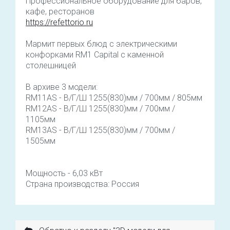
Профессиональное оборудование для баров,
кафе, ресторанов
https://refettorio.ru
Мармит первых блюд с электрическими
конфорками RM1 Capital с каменной
столешницей
В архиве 3 модели:
RМ11АS - В/Г/Ш 1255(830)мм / 700мм / 805мм
RМ12АS - В/Г/Ш 1255(830)мм / 700мм /
1105мм
RМ13АS - В/Г/Ш 1255(830)мм / 700мм /
1505мм
Мощность - 6,03 кВт
Страна производства: Россия