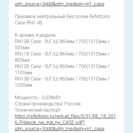
utm_source=3ddd&utm_medium=rn1_case
Прилавок нейтральный без полки Refettorio
Case RN1 хB
В архиве 4 модели:
RN10B Case - В/Г/Ш 860мм / 700(1010)мм /
505мм
RN11B Case - В/Г/Ш 860мм / 700(1010)мм /
805мм
RN12B Case - В/Г/Ш 860мм / 700(1010)мм /
1105мм
RN13B Case - В/Г/Ш 860мм / 700(1010)мм /
1505мм
Мощность - 0,038кВт
Страна производства: Россия
Технический паспорт:
https://refettorio.ru/netcat_files/5/31/RE_18_201
6_Prilavok_nei_tral_nyi_CASE.pdf?
utm_source=3ddd&utm_medium=rn1_case