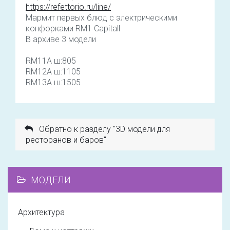
https://refettorio.ru/line/
Мармит первых блюд с электрическими
конфорками RM1 Capitall
В архиве 3 модели
RM11A ш:805
RM12A ш:1105
RM13A ш:1505
Обратно к разделу "3D модели для
ресторанов и баров"
МОДЕЛИ
Архитектура