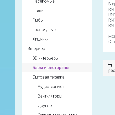
Насекомые
В а
RN1
Птицы
RN1
RN1
Рыбы
RN1
Травоядные
Мощ
Хищники
Стр
Интерьер
3D интерьеры
Бары и рестораны
рес
Бытовая техника
Аудиотехника
Вентиляторы
Другое