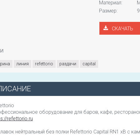
Материал:
М
Размер:
9
СКАЧАТЬ
ги
трина
линия
refettorio
раздачи
сapital
ПИСАНИЕ
ettorio
фессиональное оборудование для баров, кафе, ресторано
s://refettorio.ru
лавок нейтральный без полки Refettorio Capital RN1 хВ с к