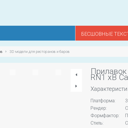
БЕСШОВНЫЕ ТЕКС
ов
3D модели для ресторанов и баров
Прилавок 
RN1 хB Cap
Характеристи
Платформа:
3
Рендер:
C
Формфактор:
П
Стиль:
С