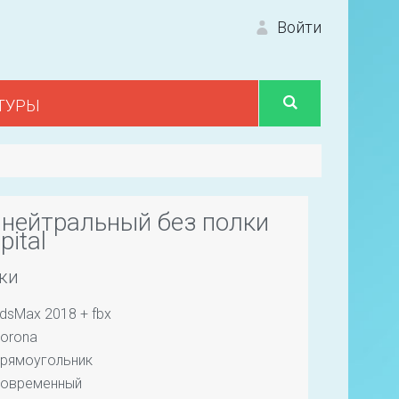
Войти
ТУРЫ
Вход 
нейтральный без полки
ital
ки
Первый
dsMax 2018 + fbx
orona
рямоугольник
овременный