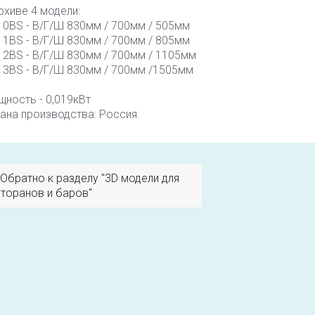
рхиве 4 модели:
0BS - В/Г/Ш 830мм / 700мм / 505мм
1BS - В/Г/Ш 830мм / 700мм / 805мм
2BS - В/Г/Ш 830мм / 700мм / 1105мм
3BS - В/Г/Ш 830мм / 700мм /1505мм
ность - 0,019кВт
ана производства: Россия
Обратно к разделу "3D модели для
торанов и баров"