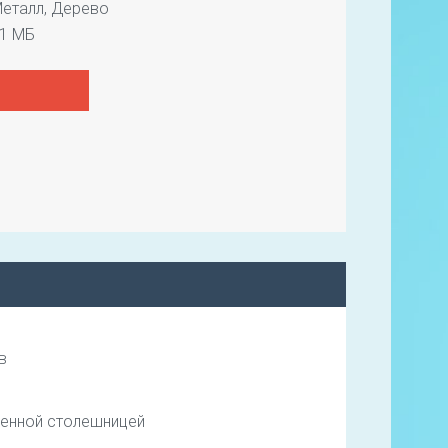
еталл, Дерево
1 МБ
в
аменной столешницей