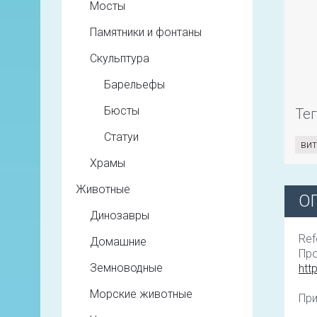
Мосты
Памятники и фонтаны
Скульптура
Барельефы
Бюсты
Те
Статуи
ви
Храмы
Животные
О
Динозавры
Ref
Домашние
Про
Земноводные
http
Морские животные
При