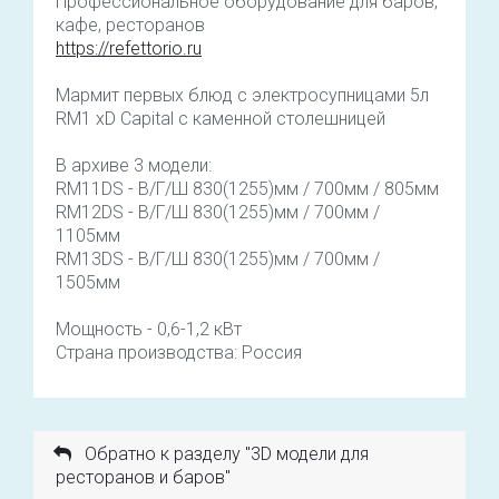
Профессиональное оборудование для баров,
кафе, ресторанов
https://refettorio.ru
Мармит первых блюд с электросупницами 5л
RM1 хD Capital с каменной столешницей
В архиве 3 модели:
RM11DS - В/Г/Ш 830(1255)мм / 700мм / 805мм
RM12DS - В/Г/Ш 830(1255)мм / 700мм /
1105мм
RM13DS - В/Г/Ш 830(1255)мм / 700мм /
1505мм
Мощность - 0,6-1,2 кВт
Страна производства: Россия
Обратно к разделу "3D модели для
ресторанов и баров"