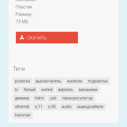
Пластик
Размер:
73 МБ
СКАЧАТЬ
Теги
розетка
выключатель
жалюзи
подсветка
tv
белый
werkel
веркель
механизм
диммер
hdmi
usb
терморегулятор
ethernet
rj 11
rj 45
audio
вывод кабеля
hammer