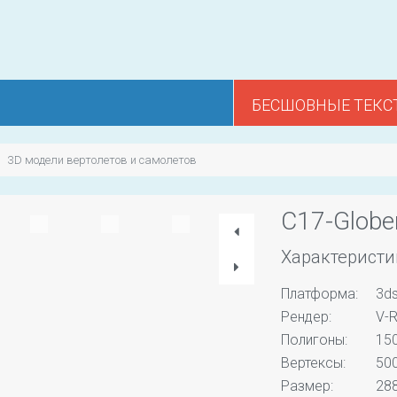
БЕСШОВНЫЕ ТЕКС
3D модели вертолетов и самолетов
C17-Globe
Характеристи
Платформа:
3d
Рендер:
V-R
Полигоны:
15
Вертексы:
50
Размер:
288