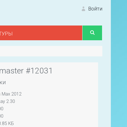
Войти
ТУРЫ
Вход 
master #12031
ки
s Max 2012
Первый
ay 2.30
00
00
.85 КБ