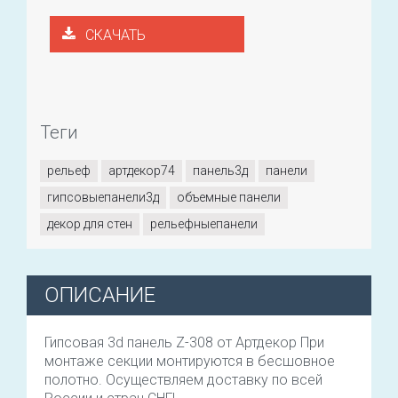
СКАЧАТЬ
Теги
рельеф
артдекор74
панель3д
панели
гипсовыепанели3д
объемные панели
декор для стен
рельефныепанели
ОПИСАНИЕ
Гипсовая 3d панель Z-308 от Артдекор При
монтаже секции монтируются в бесшовное
полотно. Осуществляем доставку по всей