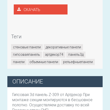
СКАЧАТЬ
Теги
стеновые панели
декоративные панели
гипсоваяпанель
артдекор74
панель3д
панели
объемные панели
рельефныепанели
ОПИСАНИЕ
Гипсовая 3d панель Z-309 от Артдекор При
монтаже секции монтируются в бесшовное
полотно. Осуществляем доставку по всей