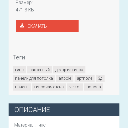
Размер:
471.3 КБ
СКАЧАТЬ
Теги
гипс
настенный
декор из гипса
панели для потолка
artpole
артполе
3д
панель
гипсовая стена
vector
полоса
ОПИСАНИЕ
Материал: гипс