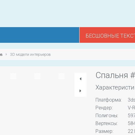
БЕСШОВНЫЕ ТЕКС
ов
3D модели интерьеров
Спальня 
Характеристи
Платформа:
3d
Рендер:
V-R
Полигоны:
59
Вертексы:
58
Размер:
22