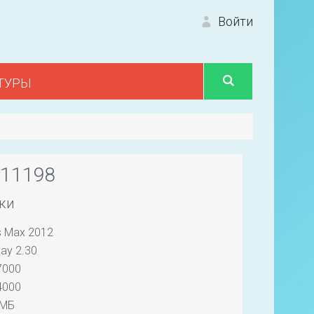
Войти
ТУРЫ
Вход 
#11198
ки
s Max 2012
Первый
ay 2.30
7000
4000
 МБ