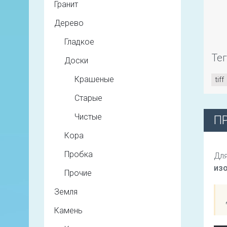
Гранит
Дерево
Гладкое
Те
Доски
Крашеные
tiff
Старые
Чистые
П
Кора
Пробка
Для
из
Прочие
Земля
Камень