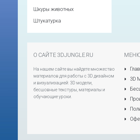
Шкуры животных
Штукатурка
О САЙТЕ 3DJUNGLE.RU
МЕН
Глав
На нашем сайте вы найдете множество
материалов для работы с 3D дизайном
3D 
и визуализацией: 3D модели,
Бесш
бесшовные текстуры, материалы и
обучающие уроки.
Прои
Поли
Офе