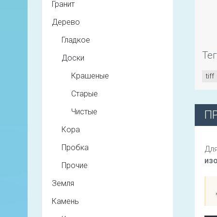
Гранит
Дерево
Гладкое
Те
Доски
Крашеные
tiff
Старые
Чистые
П
Кора
Пробка
Для
из
Прочие
Земля
Камень