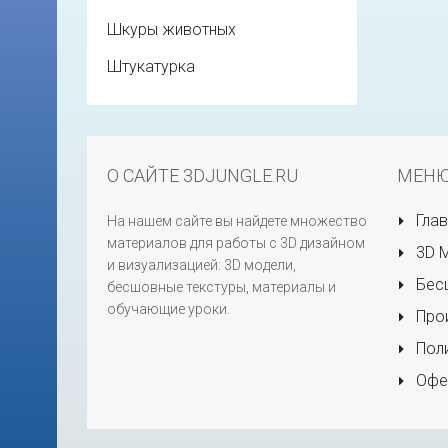
Шкуры животных
Штукатурка
О САЙТЕ 3DJUNGLE.RU
МЕН
Глав
На нашем сайте вы найдете множество
материалов для работы с 3D дизайном
3D 
и визуализацией: 3D модели,
Бесш
бесшовные текстуры, материалы и
обучающие уроки.
Прои
Поли
Офе