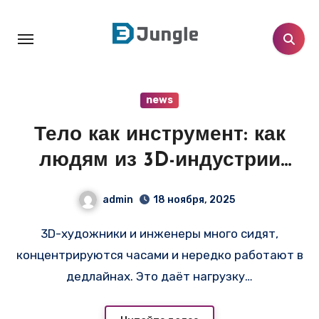
Перейти
к
содержанию
news
Тело как инструмент: как
людям из 3D-индустрии
выстроить спорт-рутинy и
admin
18 ноября, 2025
не переплатить за
3D-художники и инженеры много сидят,
экипировку
концентрируются часами и нередко работают в
дедлайнах. Это даёт нагрузку…