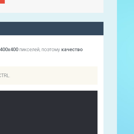
400х400
пикселей, поэтому
качество
CTRL.