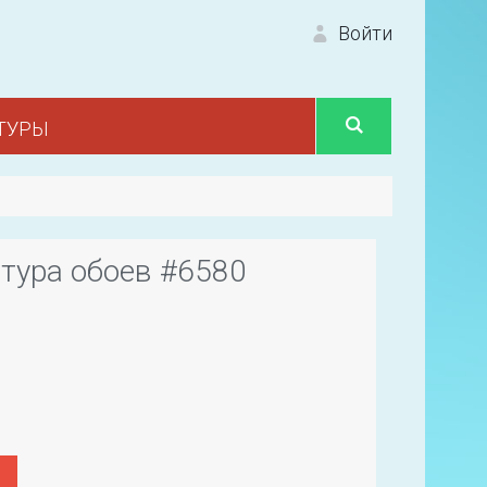
Войти
ТУРЫ
Вход 
тура обоев #6580
Первый