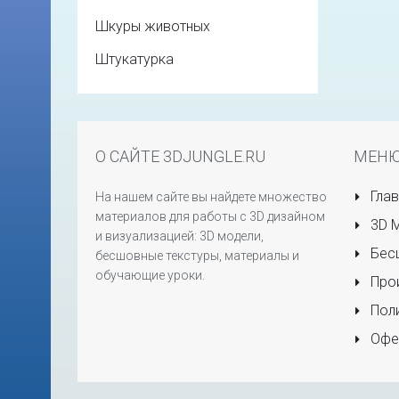
Шкуры животных
Штукатурка
О САЙТЕ 3DJUNGLE.RU
МЕН
Глав
На нашем сайте вы найдете множество
материалов для работы с 3D дизайном
3D 
и визуализацией: 3D модели,
Бесш
бесшовные текстуры, материалы и
обучающие уроки.
Прои
Поли
Офе