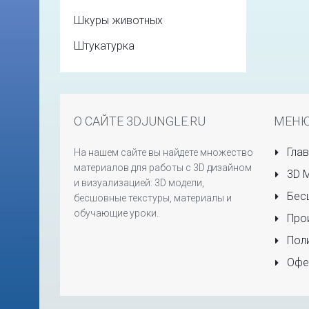
Шкуры животных
Штукатурка
О САЙТЕ 3DJUNGLE.RU
МЕН
Глав
На нашем сайте вы найдете множество
материалов для работы с 3D дизайном
3D 
и визуализацией: 3D модели,
Бесш
бесшовные текстуры, материалы и
обучающие уроки.
Прои
Поли
Офе