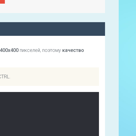
400х400
пикселей, поэтому
качество
CTRL.