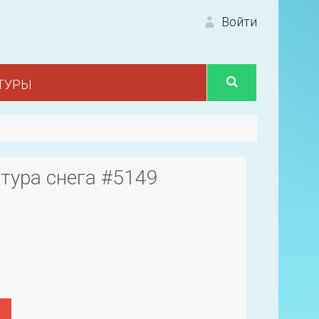
Войти
ТУРЫ
Вход 
тура снега #5149
Первый