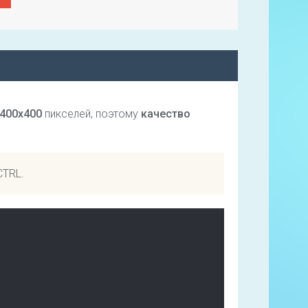
400х400
пикселей, поэтому
качество
CTRL.