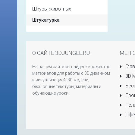
Шкуры животных
Штукатурка
О САЙТЕ 3DJUNGLE.RU
МЕН
Глав
На нашем сайте вы найдете множество
материалов для работы с 3D дизайном
3D 
и визуализацией: 3D модели,
Бесш
бесшовные текстуры, материалы и
обучающие уроки.
Прои
Поли
Офе