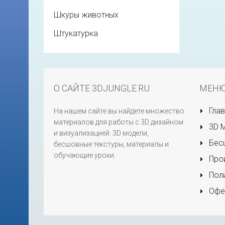
Шкуры животных
Штукатурка
О САЙТЕ 3DJUNGLE.RU
МЕН
Глав
На нашем сайте вы найдете множество
материалов для работы с 3D дизайном
3D 
и визуализацией: 3D модели,
Бесш
бесшовные текстуры, материалы и
обучающие уроки.
Прои
Поли
Офе