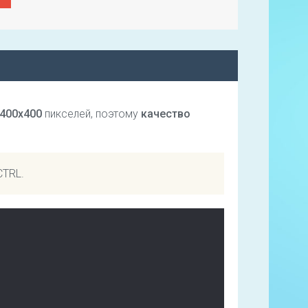
400х400
пикселей, поэтому
качество
CTRL.