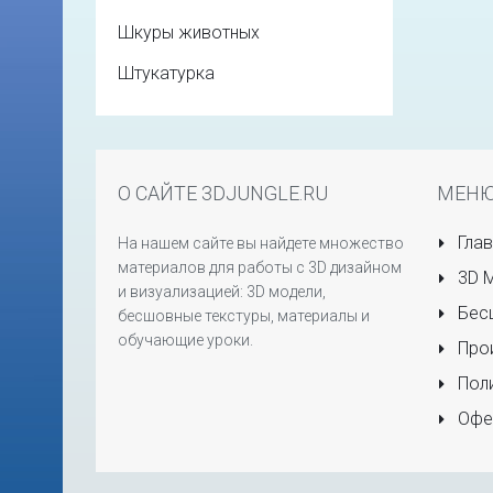
Шкуры животных
Штукатурка
О САЙТЕ 3DJUNGLE.RU
МЕН
Глав
На нашем сайте вы найдете множество
материалов для работы с 3D дизайном
3D 
и визуализацией: 3D модели,
Бесш
бесшовные текстуры, материалы и
обучающие уроки.
Прои
Поли
Офе