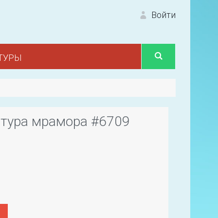
Войти
ТУРЫ
Вход 
стура мрамора #6709
Первый