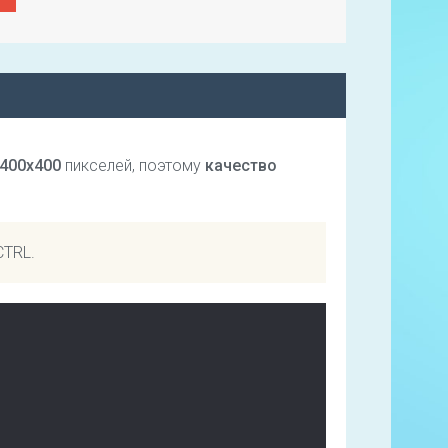
400х400
пикселей, поэтому
качество
CTRL.