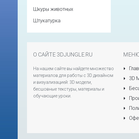
Шкуры животных
Штукатурка
О САЙТЕ 3DJUNGLE.RU
МЕН
Глав
На нашем сайте вы найдете множество
материалов для работы с 3D дизайном
3D 
и визуализацией: 3D модели,
Бесш
бесшовные текстуры, материалы и
обучающие уроки.
Прои
Поли
Офе